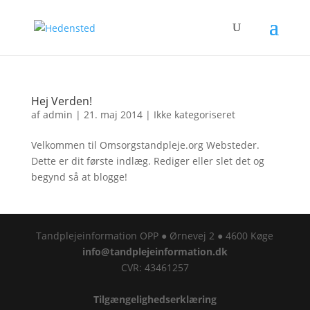
Hej Verden!
af
admin
|
21. maj 2014
|
Ikke kategoriseret
Velkommen til Omsorgstandpleje.org Websteder.
Dette er dit første indlæg. Rediger eller slet det og
begynd så at blogge!
Tandplejeinformation OPP ● Ørnevej 2 ● 4600 Køge
info@tandplejeinformation.dk
CVR: 43461257
Tilgængelighedserklæring