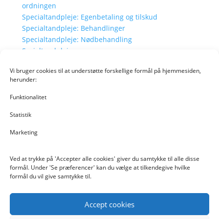
ordningen
Specialtandpleje: Egenbetaling og tilskud
Specialtandpleje: Behandlinger
Specialtandpleje: Nødbehandling
Socialtandpleje
Socialtandpleje: Sådan kommer man med i
Vi bruger cookies til at understøtte forskellige formål på hjemmesiden,
ordningen
herunder:
Socialtandpleje: Behandlinger
Socialtandpleje: Nødbehandling
Funktionalitet
Tilskud og klager
Statistik
Forebyggelse
Vejledninger
Marketing
Vælg en side
Ved at trykke på 'Accepter alle cookies' giver du samtykke til alle disse
formål. Under 'Se præferencer' kan du vælge at tilkendegive hvilke
formål du vil give samtykke til.
Blurb-billede03
Accept cookies