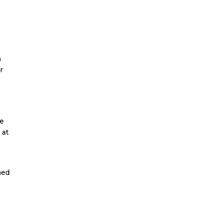
n
r
De
 at
med