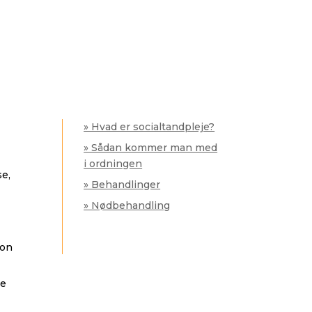
» Hvad er socialtandpleje?
» Sådan kommer man med
i ordningen
se,
» Behandlinger
» Nødbehandling
ion
de