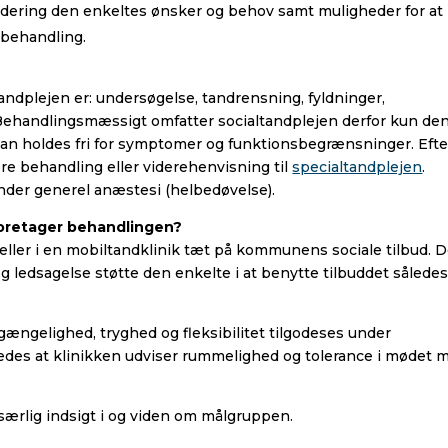
rdering den enkeltes ønsker og behov samt muligheder for at
 behandling.
andplejen er: undersøgelse, tandrensning, fyldninger,
Behandlingsmæssigt omfatter socialtandplejen derfor kun de
an holdes fri for symptomer og funktionsbegrænsninger. Efte
ere behandling eller viderehenvisning til
specialtandplejen
.
nder generel anæstesi (helbedøvelse).
foretager behandlingen?
eller i en mobiltandklinik tæt på kommunens sociale tilbud. 
g ledsagelse støtte den enkelte i at benytte tilbuddet således
lgængelighed, tryghed og fleksibilitet tilgodeses under
ledes at klinikken udviser rummelighed og tolerance i mødet 
ærlig indsigt i og viden om målgruppen.