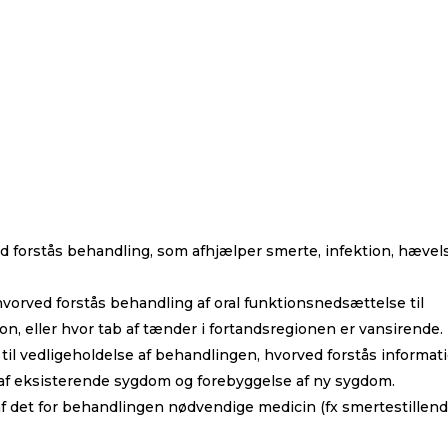
 forstås behandling, som afhjælper smerte, infektion, hævel
rved forstås behandling af oral funktionsnedsættelse til
ion, eller hvor tab af tænder i fortandsregionen er vansirende.
til vedligeholdelse af behandlingen, hvorved forstås informat
 af eksisterende sygdom og forebyggelse af ny sygdom.
f det for behandlingen nødvendige medicin (fx smertestillen