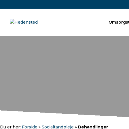
Omsorgst
Du er her:
Forside
»
Socialtandpleje
»
Behandlinger