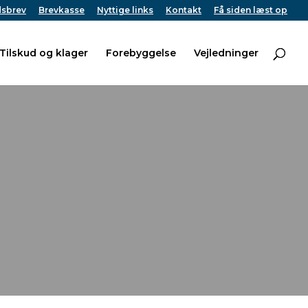
sbrev
Brevkasse
Nyttige links
Kontakt
Få siden læst op
Tilskud og klager
Forebyggelse
Vejledninger