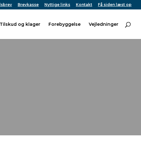
sbrev
Brevkasse
Nyttige links
Kontakt
Få siden læst op
Tilskud og klager
Forebyggelse
Vejledninger