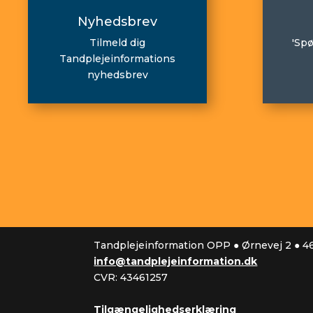
Nyhedsbrev
Tilmeld dig
'Spø
Tandplejeinformations
nyhedsbrev
Tandplejeinformation OPP ● Ørnevej 2 ● 
info@tandplejeinformation.dk
CVR: 43461257
Tilgængelighedserklæring