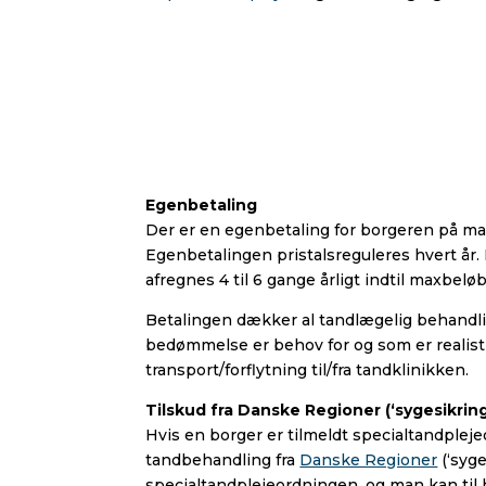
Egenbetaling
Der er en egenbetaling for borgeren på max. 
Egenbetalingen pristalsreguleres hvert år. 
afregnes 4 til 6 gange årligt indtil maxbeløb
Betalingen dækker al tandlægelig behandli
bedømmelse er behov for og som er realist
transport/forflytning til/fra tandklinikken.
Tilskud fra Danske Regioner (‘sygesikrin
Hvis en borger er tilmeldt specialtandplej
tandbehandling fra
Danske Regioner
(‘syge
specialtandplejeordningen, og man kan til h