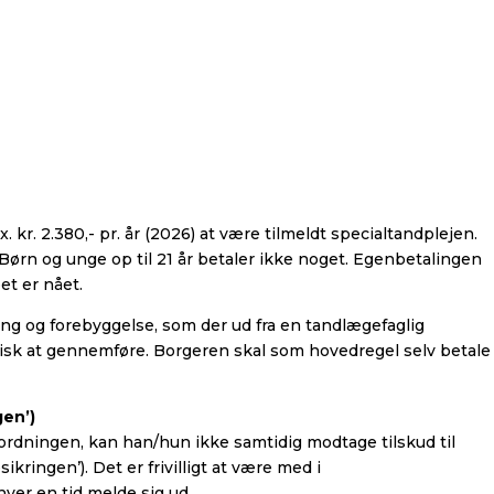
kr. 2.380,- pr. år (2026) at være tilmeldt specialtandplejen.
Børn og unge op til 21 år betaler ikke noget. Egenbetalingen
et er nået.
ng og forebyggelse, som der ud fra en tandlægefaglig
isk at gennemføre. Borgeren skal som hovedregel selv betale 
gen’)
eordningen, kan han/hun ikke samtidig modtage tilskud til
sikringen’). Det er frivilligt at være med i
ver en tid melde sig ud.