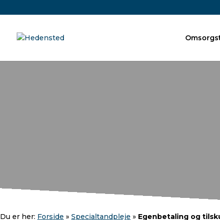
Omsorgst
Du er her:
Forside
»
Specialtandpleje
»
Egenbetaling og tils